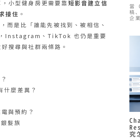
算，小型健身房更需要靠
短影音建立信
當 
稿
需求接住
。
企
器材，而是比「誰能先被找到、被相信、
nstagram、TikTok 也仍是重要
做好搜尋與社群兩條路。
碑？
 有什麼差異？
？
來電與預約？
Ch
、銀髮族
R
究