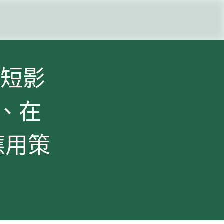
們
｜短影
化、在
應用策