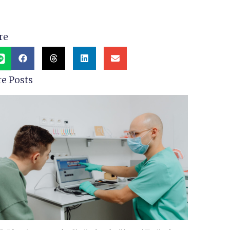
re
e Posts