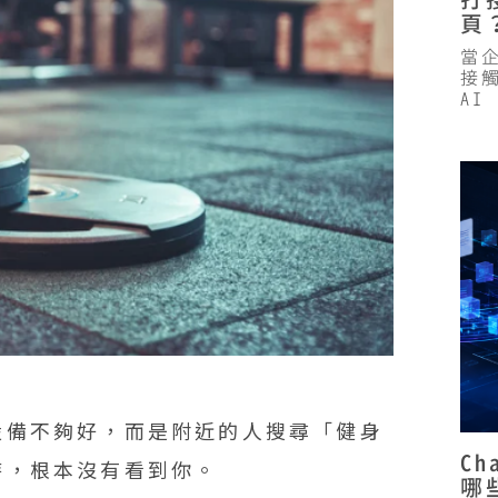
打
頁
當
市場
接觸
AI
與廣告
？
e Ads 哪個比較重要？
嗎？
行銷嗎？
設備不夠好，而是附近的人搜尋「健身
C
時，根本沒有看到你。
哪