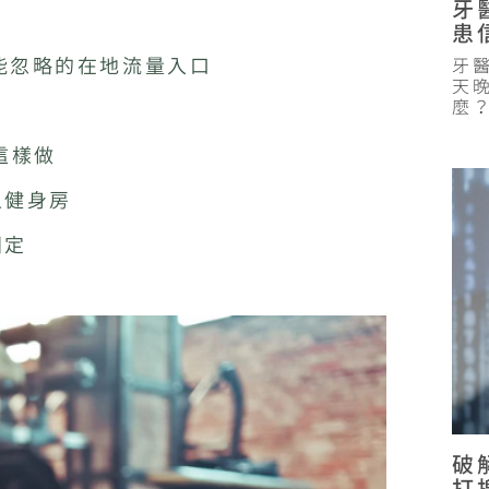
牙
患
不能忽略的在地流量入口
牙
天
麼
這樣做
型健身房
固定
力
成「可預約的門面」
破
 商家內容