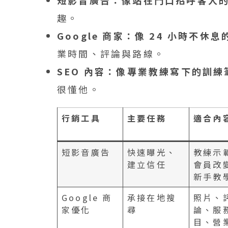
短影音廣告：像站在門口招呼客人
趣。
Google 商家：像 24 小時不休
業時間、評論與路線。
SEO 內容：像專業教練寫下的訓練
很懂他。
行銷工具
主要任務
適合內
短影音廣告
快速曝光、
教練示
建立信任
會員改
新手教
Google 商
承接在地搜
照片、
家優化
尋
論、服
目、營