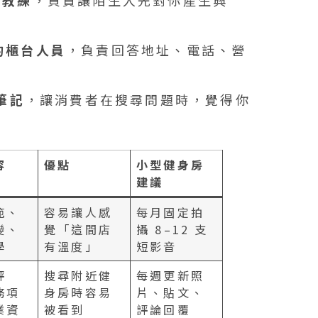
的教練
，負責讓陌生人先對你產生興
息的櫃台人員
，負責回答地址、電話、營
筆記
，讓消費者在搜尋問題時，覺得你
容
優點
小型健身房
建議
範、
容易讓人感
每月固定拍
變、
覺「這間店
攝 8–12 支
學
有溫度」
短影音
評
搜尋附近健
每週更新照
務項
身房時容易
片、貼文、
業資
被看到
評論回覆