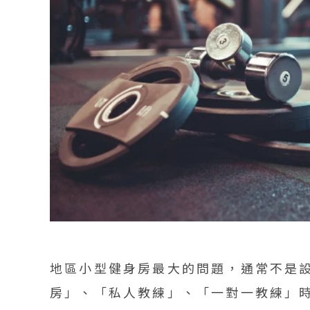
Step 3：每月拍 8–12 支短影音
Step 4：用小額 Meta 廣告測試
Step 5：每月檢查數據，調整內容
FAQ 常見問題
Q1：小型健身房一定要拍短影音嗎
Q2：Google 商家優化和 Googl
Q3：健身房短影音一定要找網紅拍
Q4：小型健身房沒有官網可以先做
給地區小型健身房老闆的行動建議
地區小型健身房最大的問題，通常不是
中小企業數位轉型領導品牌
房」、「私人教練」、「一對一教練」