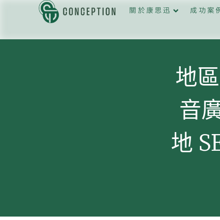
關於康思迅
成功案
地區
音廣
地 