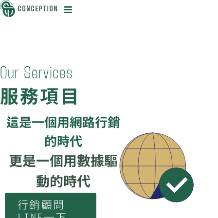
迅
O
u
r
S
e
r
v
i
c
e
s
服
務
項
目
目
這是一個用網路行銷
的時代
更是一個用數據驅
動的時代
行銷顧問