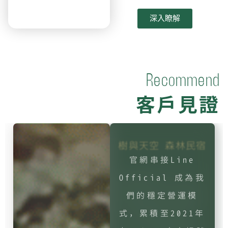
深入瞭解
R
e
c
o
m
m
e
n
d
客
戶
見
證
雲育鏈 - 雲端主
機代理商
我們採用了Chloé
建議我們的把預算
放在關鍵字廣告上