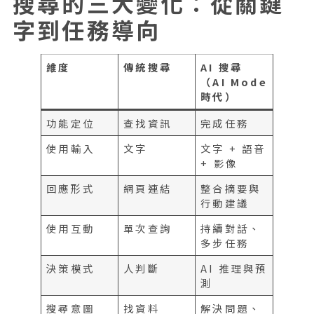
搜尋的三大變化：從關鍵
字到任務導向
維度
傳統搜尋
AI 搜尋
（AI Mode
時代）
功能定位
查找資訊
完成任務
使用輸入
文字
文字 + 語音
+ 影像
回應形式
網頁連結
整合摘要與
行動建議
使用互動
單次查詢
持續對話、
多步任務
決策模式
人判斷
AI 推理與預
測
搜尋意圖
找資料
解決問題、