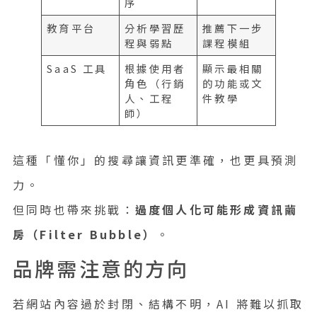
序
教育平台
分析學習歷
推薦下一步
程與弱點
課程模組
SaaS 工具
根據使用者
顯示最相關
角色（行銷
的功能或文
人、工程
件教學
師）
這種「懂你」的搜尋讓資訊更準確，也更具預測
力。
但同時也帶來挑戰：
過度個人化可能形成資訊繭
房（Filter Bubble）
。
品牌需注意的方向
若網站內容過於封閉、結構不明，AI 將難以抓取