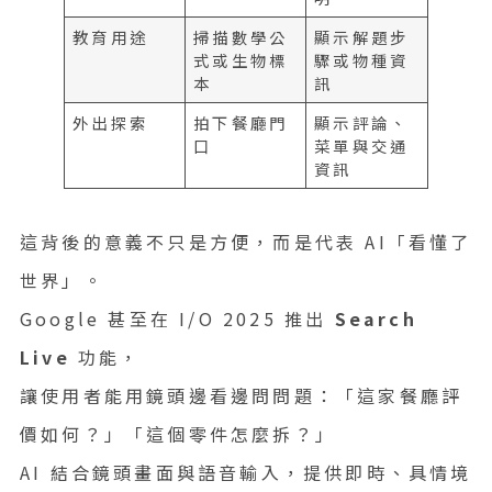
教育用途
掃描數學公
顯示解題步
式或生物標
驟或物種資
本
訊
外出探索
拍下餐廳門
顯示評論、
口
菜單與交通
資訊
這背後的意義不只是方便，而是代表 AI「看懂了
世界」。
Google 甚至在 I/O 2025 推出
Search
Live
功能，
讓使用者能用鏡頭邊看邊問問題：「這家餐廳評
價如何？」「這個零件怎麼拆？」
AI 結合鏡頭畫面與語音輸入，提供即時、具情境