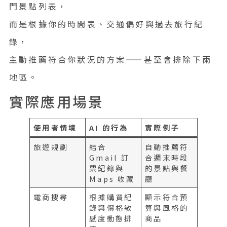
門景點列表，
而是根據你的時間表、交通偏好與過去旅行紀
錄，
主動推薦符合你狀況的方案——甚至會排除下雨
地區。
實際應用場景
使用者情境
AI 的行為
實際例子
旅遊規劃
結合
自動推薦符
Gmail 訂
合週末時段
票紀錄與
的景點與餐
Maps 收藏
廳
電商搜尋
根據購買紀
顯示符合預
錄與價格敏
算與風格的
感度動態排
商品