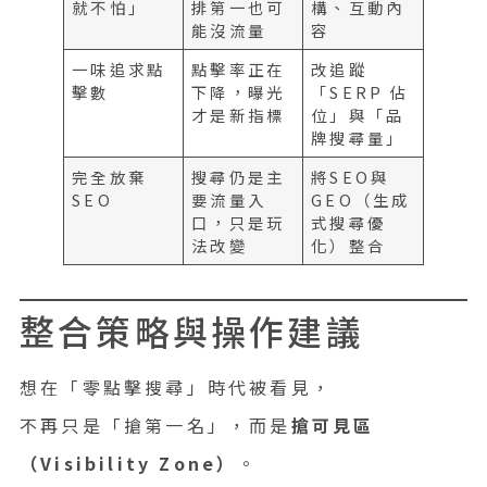
就不怕」
排第一也可
構、互動內
能沒流量
容
一味追求點
點擊率正在
改追蹤
擊數
下降，曝光
「SERP 佔
才是新指標
位」與「品
牌搜尋量」
完全放棄
搜尋仍是主
將SEO與
SEO
要流量入
GEO（生成
口，只是玩
式搜尋優
法改變
化）整合
整合策略與操作建議
想在「零點擊搜尋」時代被看見，
不再只是「搶第一名」，而是
搶可見區
（Visibility Zone）
。