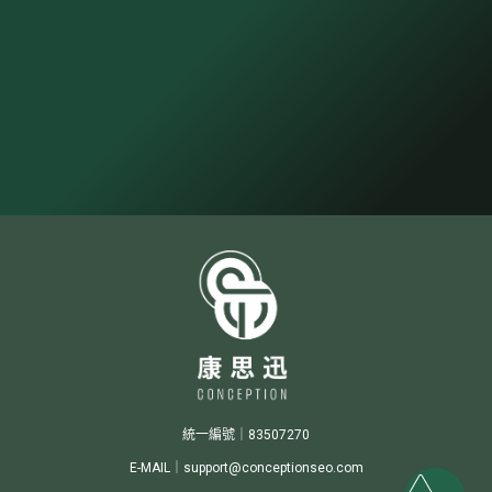
統一編號｜83507270
E-MAIL｜support@conceptionseo.com