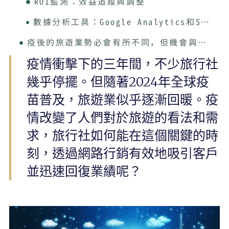
ROI監測：效益追蹤與調整
數據分析工具：Google Analytics和SocialBlade
疫後的旅遊業勢必會有所不同，但機會與挑戰並存
疫情衝擊下的三年間，不少旅行社
中小企業數位轉型領導品牌
幾乎停擺。但隨著2024年全球疫
苗普及，旅遊業似乎逐漸回暖。疫
情改變了人們對於旅遊的看法和需
求，旅行社如何能在這個關鍵的時
刻，透過網路行銷有效地吸引客戶
並迅速回復業績呢？