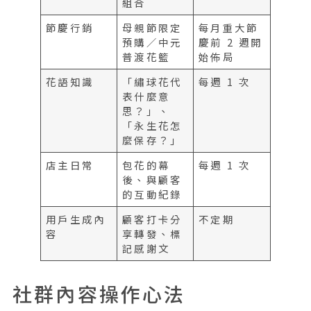
組合
節慶行銷
母親節限定
每月重大節
預購／中元
慶前 2 週開
普渡花籃
始佈局
花語知識
「繡球花代
每週 1 次
表什麼意
思？」、
「永生花怎
麼保存？」
店主日常
包花的幕
每週 1 次
後、與顧客
的互動紀錄
用戶生成內
顧客打卡分
不定期
容
享轉發、標
記感謝文
社群內容操作心法