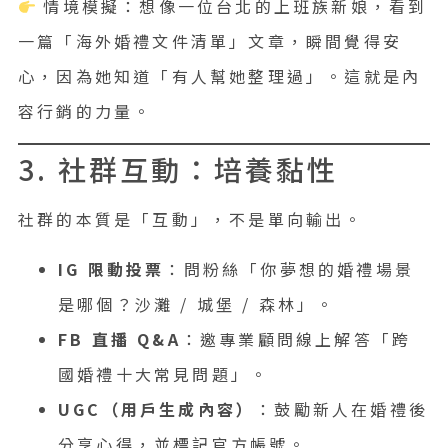
情境模擬：想像一位台北的上班族新娘，看到
一篇「海外婚禮文件清單」文章，瞬間覺得安
心，因為她知道「有人幫她整理過」。這就是內
容行銷的力量。
3. 社群互動：培養黏性
社群的本質是「互動」，不是單向輸出。
IG 限動投票
：問粉絲「你夢想的婚禮場景
是哪個？沙灘 / 城堡 / 森林」。
FB 直播 Q&A
：邀專業顧問線上解答「跨
國婚禮十大常見問題」。
UGC（用戶生成內容）
：鼓勵新人在婚禮後
分享心得，並標記官方帳號。