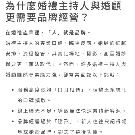
為什麼婚禮主持人與婚顧
問題或痛點
更需要品牌經營？
案例說明
在婚禮產業裡，
「人」就是品牌
。
具體步驟
婚禮主持人的專業口條、臨場反應，婚顧的細膩
反面教材提醒
安排、流程控管，其實比場地、攝影、甚至婚紗
康思迅數位如何協助？
還要更「無法取代」。然而，許多婚禮主持人與
口碑不是運氣，是設計出來的
婚顧雖然專業能力強，卻常常面臨以下挑戰：
中小企業數位轉型領導品牌
服務高度依賴「口耳相傳」，但缺乏系統化
的口碑擴散。
線上曝光不足，導致無法快速累積新客源。
品牌經營過於「隱形」，新人往往只記得場
地或婚紗品牌，卻忘了幕後功臣。