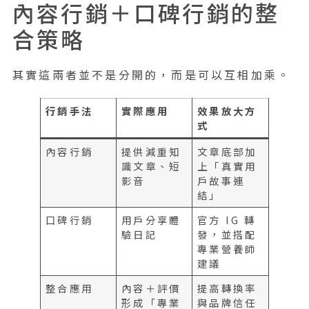
內容行銷＋口碑行銷的整
合策略
其實這兩者並不是分開的，而是可以互相加乘。
行銷手法
實際應用
效果放大方
式
內容行銷
提供減重知
文章底部加
識文章、短
上「真實用
影音
戶故事連
結」
口碑行銷
用戶分享體
官方 IG 轉
驗日記
發，並搭配
專業營養師
建議
整合應用
內容＋評價
提高轉換率
形成「專業
與品牌信任