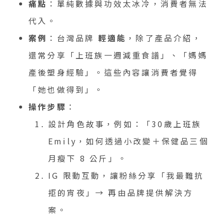
痛點
：單純數據與功效太冰冷，消費者無法
代入。
案例
：台灣品牌
輕適能
，除了產品介紹，
還常分享「上班族一週減重食譜」、「媽媽
產後塑身經驗」。這些內容讓消費者覺得
「她也做得到」。
操作步驟
：
設計角色故事，例如：「30歲上班族
Emily，如何透過小改變＋保健品三個
月瘦下 8 公斤」。
IG 限動互動，讓粉絲分享「我最難抗
拒的宵夜」→ 再由品牌提供解決方
案。