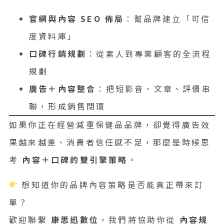
官網與內容 SEO 佈局
：幫品牌建立「可信
度資料庫」
口碑行銷規劃
：從素人到專業顧客的全流程
規劃
廣告＋內容整合
：把短影音、文章、評價串
聯，形成銷售閉環
如果你正在經營減重保健品品牌，卻覺得廣告效
果越來越差、消費者信任感不足，那麼是時候思
考
內容＋口碑的雙引擎策略
。
想知道你的品牌內容策略是否能真正帶來訂
單？
歡迎聯繫
康思迅數位
，我們將協助你從
內容規