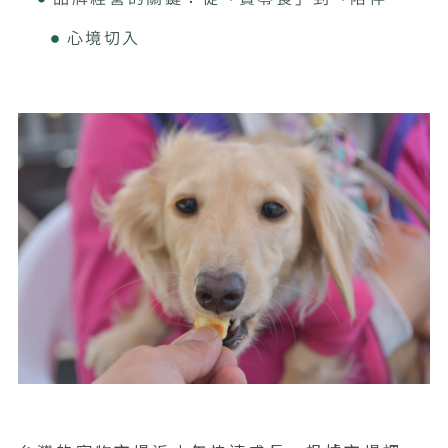
心境切入
深度拆解：品牌核心
操作步驟
常見誤區
O2O 行銷：從線上到線下的串連
問題
建議策略
康思迅數位能協助什麼？
常見問題（FAQ）
中小企業數位轉型領導品牌