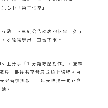
學員心中「第二個家」。
續互動」。單純公告課表的粉專，久了
群，才能讓學員一直留下來。
els 上分享「1 分鐘紓壓動作」，並標
眾快速聚集，最後甚至發展成線上課程。台
21 天好習慣挑戰」，每天傳送一句正念
連結。