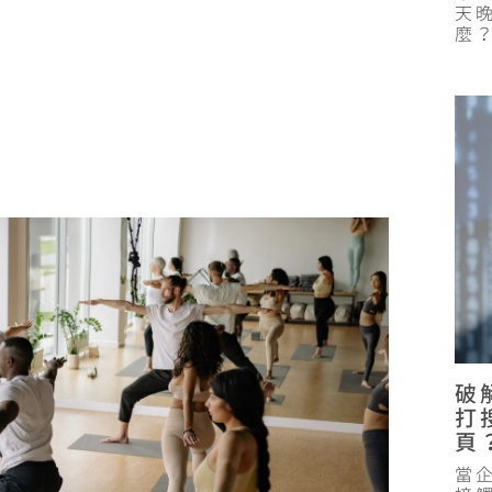
天
麼
破
打
頁
當