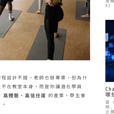
接觸
AI
課程設計不錯，老師也很專業，但為什
往不在教室本身，而是你讓潛在學員
C
哪
於
高體驗、高信任度
的產業，學生會
當 
室。
稿
企