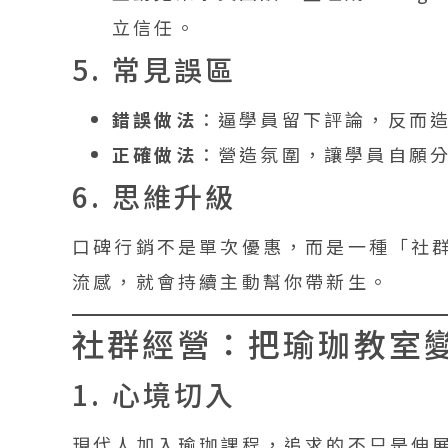
立信任。
5. 常見誤區
錯誤做法
：逼學員留下評論，反而
正確做法
：營造氛圍，讓學員自願
6. 思維升級
口碑行銷不是單次優惠，而是一種「社
流感，就會持續主動幫你帶新生。
社群經營：把瑜珈教室
1. 心境切入
現代人加入瑜珈課程，追求的不只是伸