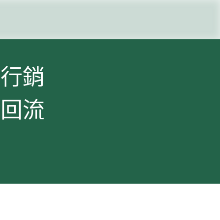
們
碑行銷
續回流