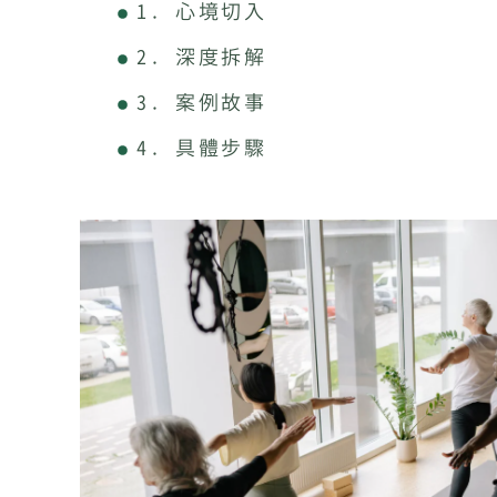
1. 心境切入
2. 深度拆解
3. 案例故事
4. 具體步驟
5. 常見誤區
6. 思維升級
口碑行銷 × 社群經營的結合
康思迅數位的建議
中小企業數位轉型領導品牌