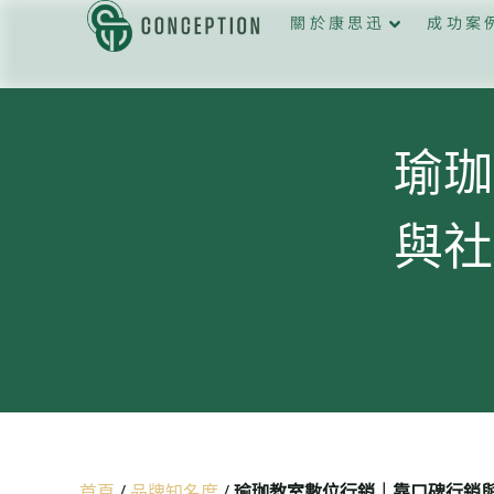
關於康思迅
成功案
瑜珈
與社
首頁
/
品牌知名度
/
瑜珈教室數位行銷｜靠口碑行銷