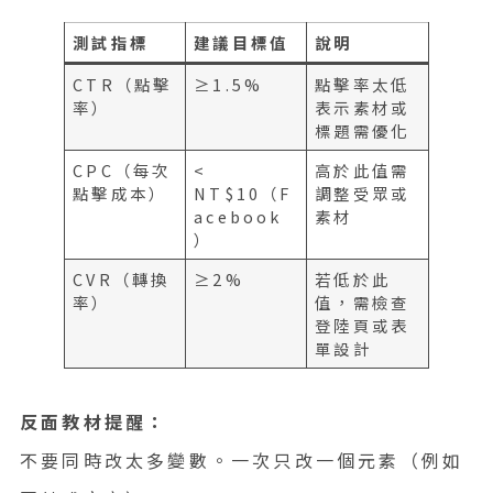
測試指標
建議目標值
說明
CTR（點擊
≥1.5%
點擊率太低
率）
表示素材或
標題需優化
CPC（每次
<
高於此值需
點擊成本）
NT$10（F
調整受眾或
acebook
素材
）
CVR（轉換
≥2%
若低於此
率）
值，需檢查
登陸頁或表
單設計
反面教材提醒：
不要同時改太多變數。一次只改一個元素（例如