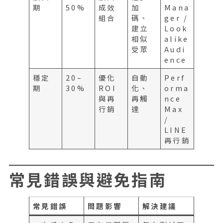
期
50%
成效
加
Mana
組合
碼、
ger /
建立
Look
相似
alike
受眾
Audi
ence
穩定
20–
優化
自動
Perf
期
30%
ROI
化、
orma
與再
再觸
nce
行銷
達
Max
/
LINE
再行銷
常見錯誤與避免指南
常見錯誤
問題影響
解決建議