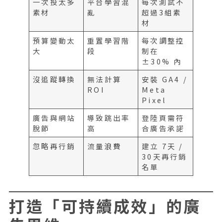
一次投太多
平台學習混
每次測試不
素材
亂
超過3組素
材
預算變動太
重置學習階
每次調整控
大
段
制在
±30% 內
沒追蹤轉換
無法計算
安裝 GA4 /
ROI
Meta
Pixel
廣告與網站
導致跳出率
登陸頁需符
脫節
高
合廣告承諾
忽略再行銷
流量浪費
建立 7天 /
30天再行銷
名單
打造「可持續成效」的廣