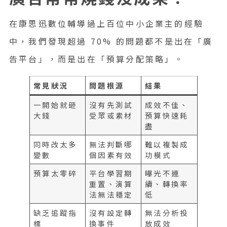
在康思迅數位輔導過上百位中小企業主的經驗
中，我們發現超過 70% 的問題都不是出在「廣
告平台」，而是出在「預算分配策略」。
常見狀況
問題根源
結果
一開始就砸
沒有先測試
成效不佳、
大錢
受眾或素材
預算快速耗
盡
同時改太多
無法判斷哪
難以複製成
變數
個因素有效
功模式
預算太零碎
平台學習期
曝光不連
重置、演算
續、轉換率
法無法穩定
低
缺乏追蹤指
沒有設定轉
無法分析投
標
換事件
放成效