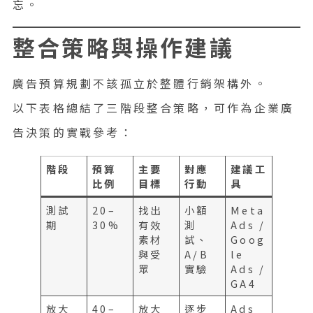
忘。
整合策略與操作建議
廣告預算規劃不該孤立於整體行銷架構外。
以下表格總結了三階段整合策略，可作為企業廣
告決策的實戰參考：
階段
預算
主要
對應
建議工
比例
目標
行動
具
測試
20–
找出
小額
Meta
期
30%
有效
測
Ads /
素材
試、
Goog
與受
A/B
le
眾
實驗
Ads /
GA4
放大
40–
放大
逐步
Ads