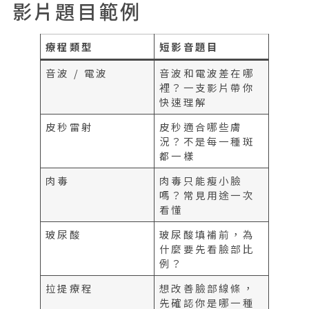
影片題目範例
療程類型
短影音題目
音波 / 電波
音波和電波差在哪
裡？一支影片帶你
快速理解
皮秒雷射
皮秒適合哪些膚
況？不是每一種斑
都一樣
肉毒
肉毒只能瘦小臉
嗎？常見用途一次
看懂
玻尿酸
玻尿酸填補前，為
什麼要先看臉部比
例？
拉提療程
想改善臉部線條，
先確認你是哪一種