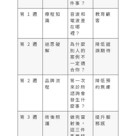
件事？
第 1 週
療程知
音波和
教育顧
識
電波差
客
在哪
裡？
第 2 週
迷思破
為什麼
降低錯
解
別人的
誤期待
案例不
一定適
合你？
第 2 週
品牌流
第一次
降低預
程
來診所
約焦慮
諮詢會
發生什
麼事？
第 3 週
術後照
做完雷
提升服
護
射後，
務感
這三件
事要特