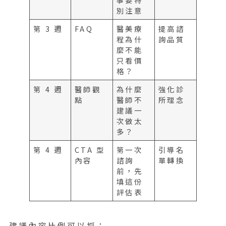
別注意
第 3 週
FAQ
醫美療
提高諮
程為什
詢品質
麼不能
只看價
格？
第 4 週
醫師觀
為什麼
強化診
點
醫師不
所理念
建議一
次做太
多？
第 4 週
CTA 型
第一次
引導名
內容
諮詢
單轉換
前，先
填這份
評估表
建議內容比例可以抓：