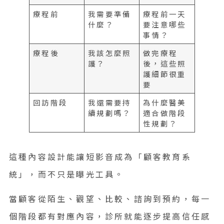
療程前
我需要準備
療程前一天
什麼？
要注意哪些
事情？
療程後
我該怎麼照
做完療程
護？
後，這些照
護細節很重
要
回訪階段
我還需要持
為什麼醫美
續規劃嗎？
適合做階段
性規劃？
這種內容設計能讓短影音成為「顧客教育系
統」，而不只是曝光工具。
當顧客從陌生、觀望、比較、諮詢到預約，每一
個階段都有對應內容，診所就能逐步提高信任感