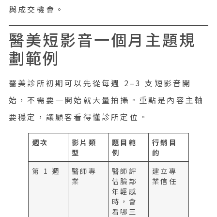
與成交機會。
醫美短影音一個月主題規
劃範例
醫美診所初期可以先從每週 2–3 支短影音開
始，不需要一開始就大量拍攝。重點是內容主軸
要穩定，讓顧客看得懂診所定位。
週次
影片類
題目範
行銷目
型
例
的
第 1 週
醫師專
醫師評
建立專
業
估臉部
業信任
年輕感
時，會
看哪三