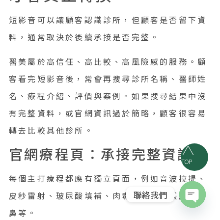
短影音可以讓顧客認識診所，但顧客是否留下資
料，通常取決於後續承接是否完整。
醫美屬於高信任、高比較、高風險感的服務。顧
客看完短影音後，常會再搜尋診所名稱、醫師姓
名、療程介紹、評價與案例。如果搜尋結果中沒
有完整資料，或官網資訊過於簡略，顧客很容易
轉去比較其他診所。
官網療程頁：承接完整資訊
TOP
每個主打療程都應有獨立頁面，例如音波拉提、
聯絡我們
皮秒雷射、玻尿酸填補、肉毒注射、雙眼皮、隆
鼻等。
Open c