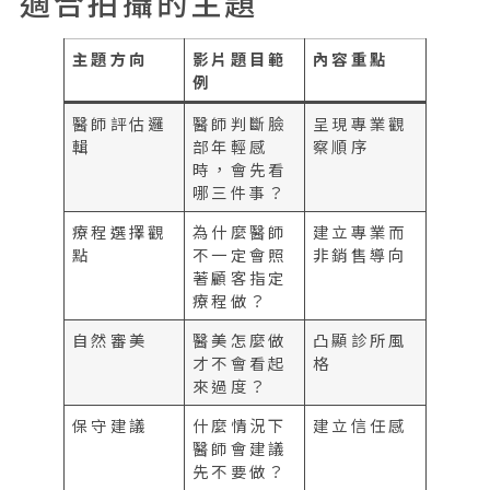
適合拍攝的主題
主題方向
影片題目範
內容重點
例
醫師評估邏
醫師判斷臉
呈現專業觀
輯
部年輕感
察順序
時，會先看
哪三件事？
療程選擇觀
為什麼醫師
建立專業而
點
不一定會照
非銷售導向
著顧客指定
療程做？
自然審美
醫美怎麼做
凸顯診所風
才不會看起
格
來過度？
保守建議
什麼情況下
建立信任感
醫師會建議
先不要做？