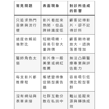
常見問題
表面現象
對診所造成
的影響
只追求熱門
影片看起來
顧客記得影
音樂與流行
熱鬧，但品
片，卻不記
梗
牌辨識度低
得診所
過度依賴前
短期吸睛，
顧客期待被
後對比
容易引發大
放大，諮詢
量詢價
落差增加
醫師角色太
影片像一般
無法凸顯醫
弱
美業或網紅
療專業與評
推薦
估能力
每支影片都
帳號變得像
容易吸引低
推療程
促銷型廣告
價比較型客
牆
群
沒有網站與
社群互動分
難以追蹤來
表單承接
散在私訊中
源與轉換成
效