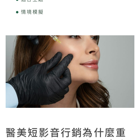
情境模擬
醫美短影音內容主軸四：診所品牌，讓顧客看見服務氛圍與安全感
適合拍攝的品牌型主題
醫美短影音內容主軸五：顧客旅程，從認識到預約都要有內容承接
醫美短影音一個月主題規劃範例
醫美短影音要和網站、SEO、廣告、LINE 串接，才會真正轉換
官網療程頁：承接完整資訊
SEO 文章：累積長期搜尋流量
Meta / Google 廣告：放大合適內容
LINE / 表單：讓流量變成可追蹤名單
醫美短影音行銷為什麼重
醫美短影音常見錯誤與修正方式