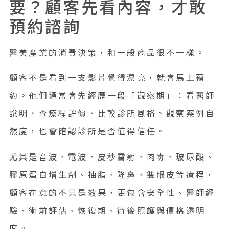
要？顧客先看內容，才敢
FAQ：醫美短影音行銷常見問題
預約諮詢
Q1：醫美診所適合做短影音嗎？
醫美產業的消費決策，和一般商品很不一樣。
Q2：醫美短影音可以放前後對比嗎？
顧客不是看到一支影片覺得漂亮，就會馬上預
Q3：醫美診所短影音多久更新一次比較好？
約。他們通常會先經歷一段「觀察期」：看醫師
Q4：醫美短影音一定要投廣告嗎？
說明、查療程評價、比較診所風格、觀察案例自
Q5：醫美短影音應該導到哪裡？
然度，也會確認診所是否值得信任。
Q6：醫美短影音可以找 KOL 或網紅合作嗎？
尤其是音波、電波、皮秒雷射、肉毒、玻尿酸、
醫美短影音要做成「信任漏斗」，而不是單支爆款影片
膠原蛋白增生劑、抽脂、隆鼻、雙眼皮等療程，
醫美短影音行銷的重點，是讓顧客更安心地做決定
顧客在意的不只是效果，更包含安全性、醫師經
中小企業數位轉型領導品牌
驗、術前評估、恢復期、術後照護與價格透明
度。