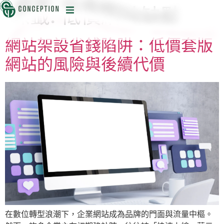
標籤:
低價網站缺點
迅
網站架設省錢陷阱：低價套版
網站的風險與後續代價
目
在數位轉型浪潮下，企業網站成為品牌的門面與流量中樞。