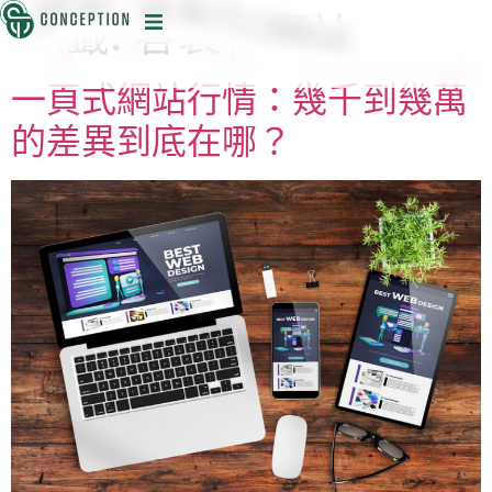
標籤:
客製化網站
迅
一頁式網站行情：幾千到幾萬
的差異到底在哪？
目