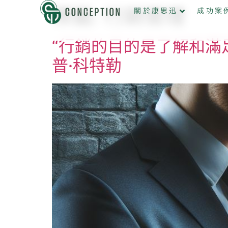
標籤:
行銷管理
關於康思迅
成功案
“行銷的目的是了解和滿
普·科特勒