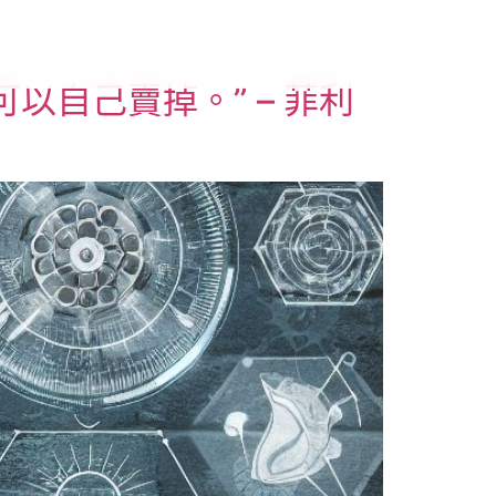
們
自己賣掉。” – 菲利