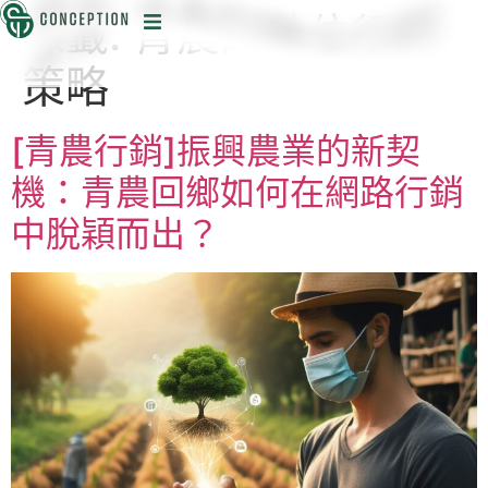
標籤:
青農的數位行銷
迅
策略
[青農行銷]振興農業的新契
機：青農回鄉如何在網路行銷
中脫穎而出？
目