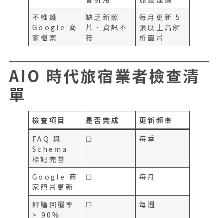
不維護
缺乏新照
每月更新 5
Google 商
片、資訊不
張以上高解
家檔案
符
析圖片
AIO 時代旅宿業者檢查清
單
檢查項目
是否完成
更新頻率
FAQ 與
☐
每季
Schema
標記完善
Google 商
☐
每月
家照片更新
評論回覆率
☐
每週
> 90%