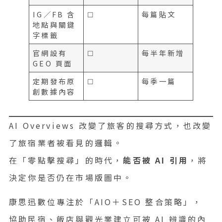
IG／FB 含
☐
每篇貼文
地點與關鍵
字標籤
官網設有
☐
每半年新增
GEO 頁面
定期發布原
☐
每季一篇
創數據內容
AI Overviews 改變了旅客的搜尋方式，也改變
了旅宿業者被看見的邏輯。
在「零點擊搜尋」的時代，
能否被 AI 引用
，將
決定你是否仍在市場版圖中。
康思迅數位專注於「AIO＋SEO 整合策略」，
協助民宿、飯店與觀光業建立可被 AI 辨識的內