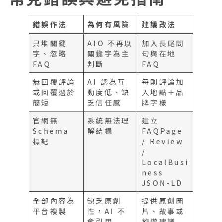
錯誤作法
為何有風險
建議改法
只堆關鍵
AIO 不再以
加入長尾問
字、忽略
關鍵字為主
句與在地
FAQ
判斷
FAQ
無回覆評論
AI 認為互
每則評論加
或回覆過於
動度低、缺
入地點＋品
簡短
乏信任感
牌字樣
官網無
系統無法理
建立
Schema
解結構
FAQPage
標記
/ Review
/
LocalBusi
ness
JSON-LD
全部內容為
缺乏原創
提供原創圖
平台複製
性，AI 不
片、故事或
會引用
旅遊建議