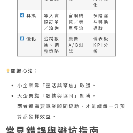
化
轉換
導入實
官網購
多階漏
際訂單
買／表
斗轉換
／洽詢
單導流
追蹤
優化
追蹤數
廣告
儀表板
據、調
A/B測
KPI分
整策略
試
析
關鍵心法：
小企業靠「靈活與聚焦」取勝。
大企業靠「數據與協同」制勝。
兩者都需要專業顧問協助，才能讓每一分預
算都發揮效益。
常見錯誤與避坑指南