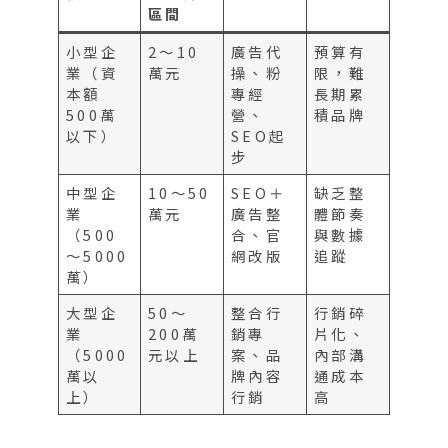
區間
小型企
2～10
廣告代
預算有
業（資
萬元
操、粉
限，難
本額
專經
長期累
500萬
營、
積品牌
以下）
SEO起
步
中型企
10～50
SEO＋
缺乏整
業
萬元
廣告整
體節奏
（500
合、官
與數據
～5000
網改版
追蹤
萬）
大型企
50～
整合行
行銷碎
業
200萬
銷專
片化、
（5000
元以上
案、品
內部溝
萬以
牌內容
通成本
上）
行銷
高