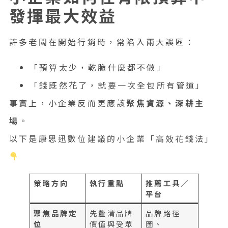
發揮最大效益
許多老闆在開始行銷時，常陷入兩大誤區：
「預算太少，乾脆什麼都不做」
「錢既然花了，就要一次全包所有管道」
事實上，小企業反而更應該
聚焦資源、深耕主
場
。
以下是康思迅數位建議的小企業「高效花錢法」
策略方向
執行重點
推薦工具／
平台
聚焦品牌定
先釐清品牌
品牌路徑
位
價值與受眾
圖、