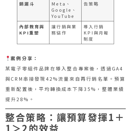
銷漏斗
Meta、
告策略
Google、
YouTube
內部教育與
讓行銷與業
導入行銷
KPI重塑
務協作
KPI與月報
制度
案例分享：
某電子零組件品牌在導入整合專案後，透過GA4
與CRM串接發現42%流量來自再行銷名單。預算
重新配置後，平均轉換成本下降35%，整體業績
提升28%。
整合策略：讓預算發揮1＋
1＞2的效益