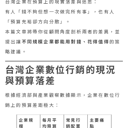
台灣企業在預算上的現實落差與迷思：
有人「錢不夠但想一次做完所有事」，也有人
「預算充裕卻方向分散」。
本篇文章將帶你從顧問角度剖析兩者的差異，並
提出讓
不同規模企業都能用對錢、花得值得
的策
略建議。
台灣企業數位行銷的現況
與預算落差
根據經濟部與產業觀察數據顯示，企業在數位行
銷上的預算差距極大：
企業規
每月平
常見行
主要痛
模
均預算
銷配置
點