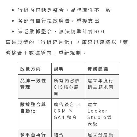
行銷內容缺乏整合，品牌調性不一致
各部門自行投放廣告，重複支出
缺乏數據整合，無法精準計算ROI
這是典型的「行銷碎片化」。康思迅建議以「策
略整合＋數據導向」重新規劃。
改進方向
說明
實務建議
品牌一致性
所有內容依
建立年度行
管理
CIS核心展
銷主題地圖
開
數據整合與
廣告後台 ×
建立
自動化
CRM ×
Looker
GA4 整合
Studio儀
表板
多平台再行
結合
建立分層廣