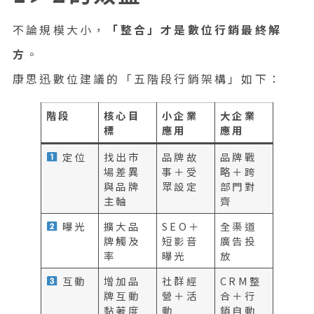
不論規模大小，
「整合」才是數位行銷最終解
方
。
康思迅數位建議的「五階段行銷架構」如下：
階段
核心目
小企業
大企業
標
應用
應用
定位
找出市
品牌故
品牌戰
場差異
事＋受
略＋跨
與品牌
眾設定
部門對
主軸
齊
曝光
擴大品
SEO＋
全渠道
牌觸及
短影音
廣告投
率
曝光
放
互動
增加品
社群經
CRM整
牌互動
營＋活
合＋行
黏著度
動
銷自動