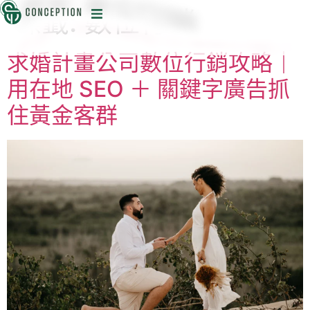
標籤:
數位行銷
迅
求婚計畫公司數位行銷攻略｜
用在地 SEO ＋ 關鍵字廣告抓
住黃金客群
目