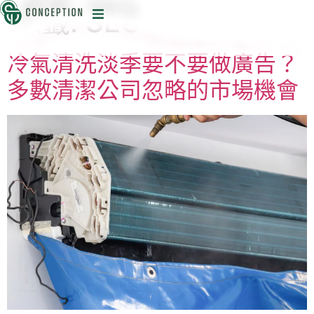
標籤:
SEO
迅
冷氣清洗淡季要不要做廣告？
多數清潔公司忽略的市場機會
目